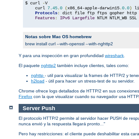
$ curl 
-
V

    curl 
7.45
.
0
(
x86_64-apple-darwin15
.
0.0
)
 l
Protocols
:
 dict file ftp ftps gopher http
Features
:
IPv6
Largefile
 NTLM NTLM_WB SSL
Notas sobre Mac OS homebrew
brew install curl --with-openssl --with-nghttp2
Y para una inspección en gran profundidad
wireshark
.
El paquete
nghttp2
también incluye clientes, tales como:
nghttp
- util para visualizar la frames de HTTP/2 y ten
h2load
- útil para hacer un stress-test de su servidor.
Chrome ofrece logs detallados de HTTP/2 en sus conexiones
Firefox
con la que visualizar cuando su navegador usa HTTP
Server Push
El protocolo HTTP/2 permite al servidor hacer PUSH de respues
nunca envió y la respuesta llegará pronto..."
Pero hay restricciones: el cliente puede deshabilitar esta ca