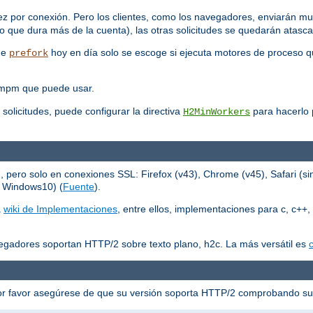
ez por conexión. Pero los clientes, como los navegadores, enviarán mu
 que dura más de la cuenta), las otras solicitudes se quedarán atasc
que
hoy en día solo se escoge si ejecuta motores de proceso q
prefork
 mpm que puede usar.
 solicitudes, puede configurar la directiva
para hacerlo p
H2MinWorkers
ero solo en conexiones SSL: Firefox (v43), Chrome (v45), Safari (sin
n Windows10) (
Fuente
).
a
wiki de Implementaciones
, entre ellos, implementaciones para c, c++, 
egadores soportan HTTP/2 sobre texto plano, h2c. La más versátil es
c
or favor asegúrese de que su versión soporta HTTP/2 comprobando s