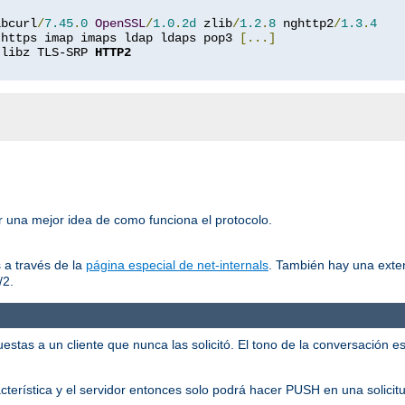
ibcurl
/
7.45
.
0
OpenSSL
/
1.0
.
2d
 zlib
/
1.2
.
8
 nghttp2
/
1.3
.
4
 https imap imaps ldap ldaps pop3 
[...]
 libz TLS-SRP 
HTTP2
er una mejor idea de como funciona el protocolo.
 a través de la
página especial de net-internals
. También hay una exte
/2.
tas a un cliente que nunca las solicitó. El tono de la conversación es:
racterística y el servidor entonces solo podrá hacer PUSH en una solicit