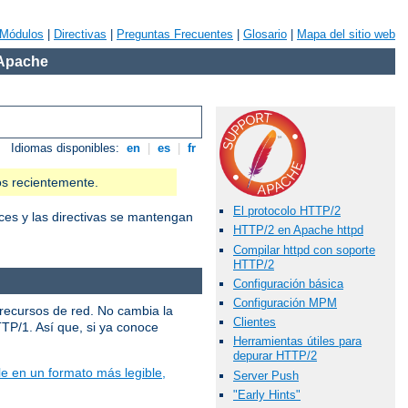
Módulos
|
Directivas
|
Preguntas Frecuentes
|
Glosario
|
Mapa del sitio web
 Apache
Idiomas disponibles:
en
|
es
|
fr
os recientemente.
El protocolo HTTP/2
ces y las directivas se mantengan
HTTP/2 en Apache httpd
Compilar httpd con soporte
HTTP/2
Configuración básica
Configuración MPM
 recursos de red. No cambia la
Clientes
TTP/1. Así que, si ya conoce
Herramientas útiles para
depurar HTTP/2
e en un formato más legible,
Server Push
"Early Hints"