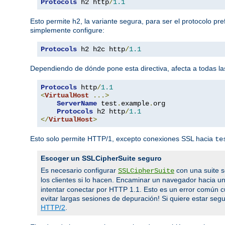
Protocols
 h2 http
/
1.1
Esto permite h2, la variante segura, para ser el protocolo pr
simplemente configure:
Protocols
 h2 h2c http
/
1.1
Dependiendo de dónde pone esta directiva, afecta a todas las
Protocols
 http
/
1.1
<
VirtualHost
...>
ServerName
 test
.
example
.
org

Protocols
 h2 http
/
1.1
</
VirtualHost
>
Esto solo permite HTTP/1, excepto conexiones SSL hacia
te
Escoger un SSLCipherSuite seguro
Es necesario configurar
con una suite s
SSLCipherSuite
los clientes si lo hacen. Encaminar un navegador hacia u
intentar conectar por HTTP 1.1. Esto es un error común 
evitar largas sesiones de depuración! Si quiere estar segur
HTTP/2
.