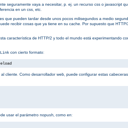
liente seguramente vaya a necesitar, p. ej. un recurso css o javascript
ferencia en un css, etc.
tudes que pueden tardar desde unos pocos milisegundos a medio segund
te puede recibir cosas que ya tiene en su cache. Por supuesto que HTTP
sta característica de HTTP/2 y todo el mundo está experimentando co
con cierto formato:
Link
reload
 al cliente. Como desarrollador web, puede configurar estas cabeceras
ede usar el parámetro
, como en:
nopush