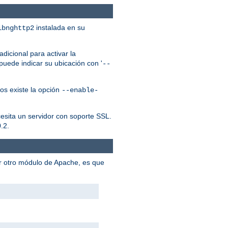
instalada en su
ibnghttp2
dicional para activar la
puede indicar su ubicación con '
--
os existe la opción
--enable-
cesita un servidor con soporte SSL.
.2.
er otro módulo de Apache, es que