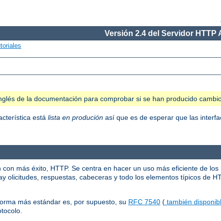
Versión 2.4 del Servidor HTTP
toriales
n inglés de la documentación para comprobar si se han producido cambi
acterística está
lista en produción
así que es de esperar que las interfa
n con más éxito, HTTP. Se centra en hacer un uso más eficiente de los
y olicitudes, respuestas, cabeceras y todo los elementos típicos de H
norma más estándar es, por supuesto, su
RFC 7540
(
también disponibl
otocolo.