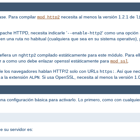
ase. Para compilar
necesita al menos la versión 1.2.1 de
mod_http2
l
pache HTTPD, necesita indicarle '
' como una opción a
--enable-http2
en una ruta no habitual (cualquiera que sea en su sistema operativo), 
efiera un
compilado estáticamente para este módulo. Para ell
nghttp2
r a como uno debe enlazar openssl estáticamente para
.
mod_ssl
a de los navegadores hablan HTTP/2 solo con URLs
. Así que ne
https:
 a la extensión
. Si usa OpenSSL, necesita al menos la versión 1.0
ALPN
na configuración básica para activarlo. Lo primero, como con cualqui
e su servidor es: