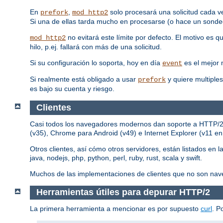
En
,
solo procesará una solicitud cada v
prefork
mod_http2
Si una de ellas tarda mucho en procesarse (o hace un sondeo
no evitará este límite por defecto. El motivo es 
mod_http2
hilo, p.ej. fallará con más de una solicitud.
Si su configuración lo soporta, hoy en día
es el mejor
event
Si realmente está obligado a usar
y quiere multiples
prefork
es bajo su cuenta y riesgo.
Clientes
Casi todos los navegadores modernos dan soporte a HTTP/2, p
(v35), Chrome para Android (v49) e Internet Explorer (v11 e
Otros clientes, así cómo otros servidores, están listados en l
java, nodejs, php, python, perl, ruby, rust, scala y swift.
Muchos de las implementaciones de clientes que no son nav
Herramientas útiles para depurar HTTP/2
La primera herramienta a mencionar es por supuesto
curl
. P