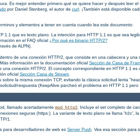
tura. Es mejor entender primero
qué
se quiere hacer y después leer e
ado
por Daniel Stenberg, el autor de
curl
. ¡También está disponible c
 términos y elementos a tener en cuenta cuando lea este documento:
TP 1.1 que es texto plano. La intención para HTTP 1.1 es que sea legib
rmación en el FAQ oficial
¿Por qué es binario HTTP/2?
través de ALPN).
entro de una conexión HTTP/2, que consiste en una cabecera y una s
. Más información en la documentación oficial
Sección de Capa de Fra
 de una conexión HTTP/2. El concepto correspondiente en HTTP 1.1 es
ón oficial
Sección Capa de Stream
.
 sobre la misma conexión TCP, evitando la clásica solicitud lenta "hea
solicitud/respuesta (KeepAlive parcheó el problema en HTTP 1.1 pero 
tpd, llamado acertadamente
. Incluye el set completo de car
mod_http2
exiones seguras (https:). La variante de texto plano se llama '
', l
h2c
TTP/1.
s para desarrolladores de web es
Server Push
. Vea esa sección para 