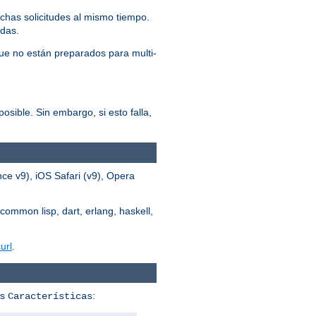
chas solicitudes al mismo tiempo.
adas.
ue no están preparados para multi-
osible. Sin embargo, si esto falla,
ce v9), iOS Safari (v9), Opera
common lisp, dart, erlang, haskell,
url
.
us
:
Características