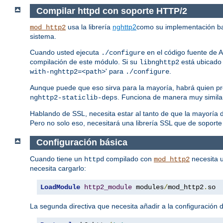
Compilar httpd con soporte HTTP/2
usa la librería
nghttp2
como su implementación b
mod_http2
sistema.
Cuando usted ejecuta
en el código fuente de A
./configure
compilación de este módulo. Si su
está ubicado 
libnghttp2
' para
.
with-nghttp2=<path>
./configure
Aunque puede que eso sirva para la mayoría, habrá quien pr
. Funciona de manera muy simila
nghttp2-staticlib-deps
Hablando de SSL, necesita estar al tanto de que la mayorí
Pero no solo eso, necesitará una librería SSL que de soporte
Configuración básica
Cuando tiene un
compilado con
necesita u
httpd
mod_http2
necesita cargarlo:
LoadModule
http2_module
 modules
/
mod_http2
.
so
La segunda directiva que necesita añadir a la configuración d