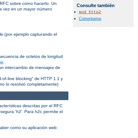
l RFC sobre
cómo
hacerlo. Un
Consulte también
ada vez en un mayor número
mod_http2
Comentarios
le (por ejemplo capturando el
ecuencia de octetos de longitud
me
.
 un intercambio de mensajes de
d-of-line blocking" de HTTP 1.1 y
no lo resolvió completamente).
acterísticas descritas por el RFC
a segura '
'. Para
permite el
h2
h2c
saber como su aplicación web