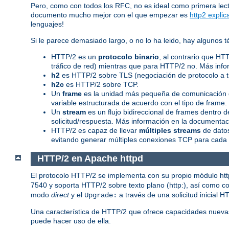
Pero, como con todos los RFC, no es ideal como primera lec
documento mucho mejor con el que empezar es
http2 explic
lenguajes!
Si le parece demasiado largo, o no lo ha leido, hay algunos
HTTP/2 es un
protocolo binario
, al contrario que HT
tráfico de red) mientras que para HTTP/2 no. Más info
h2
es HTTP/2 sobre TLS (negociación de protocolo a 
h2c
es HTTP/2 sobre TCP.
Un
frame
es la unidad más pequeña de comunicación d
variable estructurada de acuerdo con el tipo de frame
Un
stream
es un flujo bidireccional de frames dentro
solicitud/respuesta. Más información en la documentaci
HTTP/2 es capaz de llevar
múltiples streams
de datos
evitando generar múltiples conexiones TCP para cada 
HTTP/2 en Apache httpd
El protocolo HTTP/2 se implementa con su propio módulo ht
7540 y soporta HTTP/2 sobre texto plano (http:), así como con
modo
direct
y el
a través de una solicitud inicial H
Upgrade:
Una característica de HTTP/2 que ofrece capacidades nueva
puede hacer uso de ella.