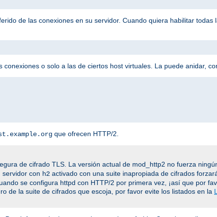
eferido de las conexiones en su servidor. Cuando quiera habilitar todas
 conexiones o solo a las de ciertos host virtuales. La puede anidar, c
que ofrecen HTTP/2.
st.example.org
egura de cifrado TLS. La versión actual de mod_http2 no fuerza ningún
n servidor con
activado con una suite inapropiada de cifrados forzar
h2
cuando se configura httpd con HTTP/2 por primera vez, ¡así que por fa
o de la suite de cifrados que escoja, por favor evite los listados en la