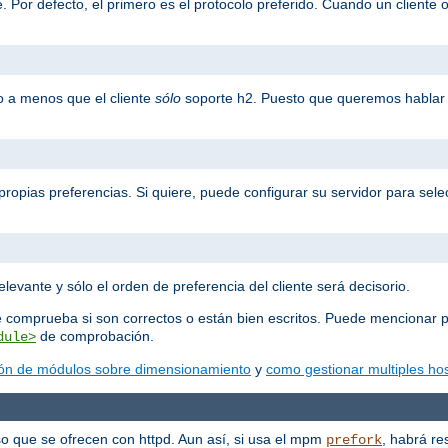
 Por defecto, el primero es el protocolo preferido. Cuando un cliente o
o a menos que el cliente
sólo
soporte h2. Puesto que queremos hablar 
propias preferencias. Si quiere, puede configurar su servidor para selec
elevante y sólo el orden de preferencia del cliente será decisorio.
e comprueba si son correctos o están bien escritos. Puede mencionar p
de comprobación.
dule>
ón de módulos sobre dimensionamiento
y
como gestionar multiples hos
o que se ofrecen con httpd. Aun así, si usa el mpm
, habrá re
prefork