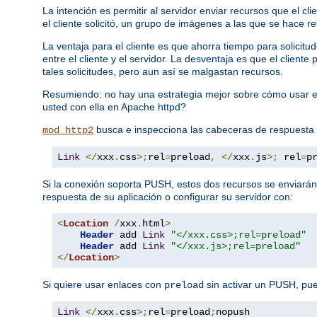
La intención es permitir al servidor enviar recursos que el c
el cliente solicitó, un grupo de imágenes a las que se hace re
La ventaja para el cliente es que ahorra tiempo para solici
entre el cliente y el servidor. La desventaja es que el clien
tales solicitudes, pero aun así se malgastan recursos.
Resumiendo: no hay una estrategia mejor sobre cómo usar e
usted con ella en Apache httpd?
busca e inspecciona las cabeceras de respuesta
mod_http2
Link
</
xxx
.
css
>;
rel
=
preload
,
</
xxx
.
js
>;
 rel
=
p
Si la conexión soporta PUSH, estos dos recursos se enviarán
respuesta de su aplicación o configurar su servidor con:
<
Location
/
xxx
.
html
>
Header
 add 
Link
"</xxx.css>;rel=preload"
Header
 add 
Link
"</xxx.js>;rel=preload"
</
Location
>
Si quiere usar enlaces con
sin activar un PUSH, pu
preload
Link
</
xxx
.
css
>;
rel
=
preload
;
nopush