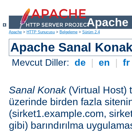
Apache 
Apache
>
HTTP Sunucusu
>
Belgeleme
>
Sürüm 2.4
Apache Sanal Konak 
Mevcut Diller:
de
|
en
|
f
Sanal Konak
(Virtual Host) 
üzerinde birden fazla siteni
(sirket1.example.com, sirk
gibi) barındırılma uygulamas