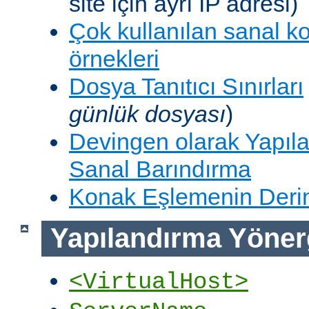
site için ayrı IP adresi)
Çok kullanılan sanal k
örnekleri
Dosya Tanıtıcı Sınırları
günlük dosyası
)
Devingen olarak Yapıla
Sanal Barındırma
Konak Eşlemenin Derin
Yapılandırma Yöner
<VirtualHost>