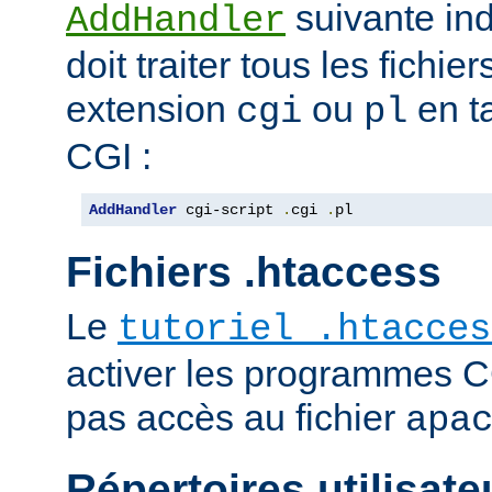
suivante ind
AddHandler
doit traiter tous les fichi
extension
ou
en t
cgi
pl
CGI :
AddHandler
 cgi-script 
.
cgi 
.
pl
Fichiers .htaccess
Le
tutoriel .htacces
activer les programmes C
pas accès au fichier
apa
Répertoires utilisate