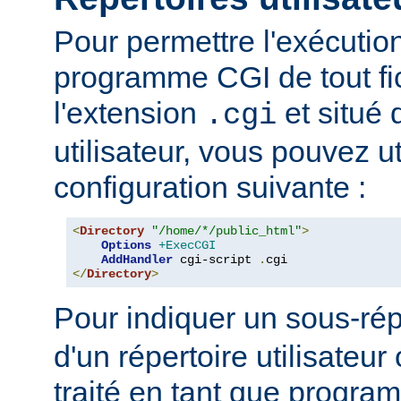
Pour permettre l'exécutio
programme CGI de tout fi
l'extension
et situé 
.cgi
utilisateur, vous pouvez uti
configuration suivante :
<
Directory
"/home/*/public_html"
>
Options
+ExecCGI
AddHandler
 cgi-script 
.
</
Directory
>
Pour indiquer un sous-rép
d'un répertoire utilisateur 
traité en tant que progr