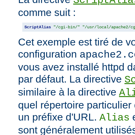
ScriptAlia
comme suit :
ScriptAlias
"/cgi-bin/"
"/usr/local/apache2/c
Cet exemple est tiré de vo
configuration
apache2.c
vous avez installé httpd d
par défaut. La directive
S
similaire à la directive
Al
quel répertoire particulie
un préfixe d'URL.
Alias
sont généralement utilisé