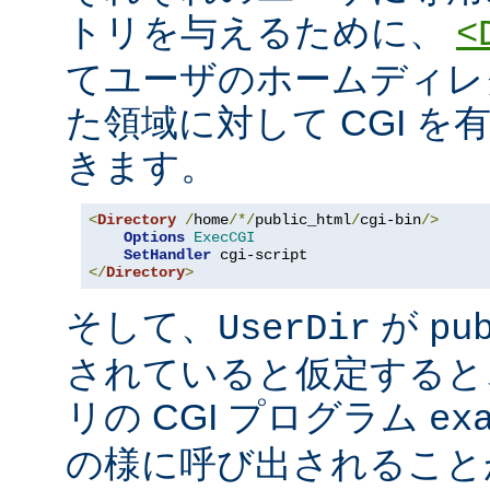
トリを与えるために、
<
てユーザのホームディレ
た領域に対して CGI を
きます。
<
Directory
/
home
/*/
public_html
/
cgi-bin
/>
Options
ExecCGI
SetHandler
</
Directory
>
そして、
が
UserDir
pu
されていると仮定すると
リの CGI プログラム
ex
の様に呼び出されること