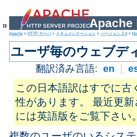
Apach
Apache
>
HTTP サーバ
>
ドキュメンテーション
>
バージョン 2.4
>
H
ユーザ毎のウェブデ
翻訳済み言語:
en
|
e
この日本語訳はすでに古
性があります。 最近更
には英語版をご覧下さい
複数のユーザのいるシステ