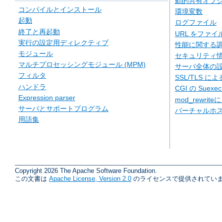
動的共有オブジェ
コンパイルとインストール
環境変数
起動
ログファイル
終了と再起動
URL をファ
実行の設定用ディレクティブ
性能に関する
モジュール
セキュリティ
マルチプロセッシングモジュール (MPM)
サーバ全体の
フィルタ
SSL/TLS に
ハンドラ
CGI の Suexe
Expression parser
mod_rewriteに
サーバとサポートプログラム
バーチャルホ
用語集
Copyright 2026 The Apache Software Foundation.
この文書は
Apache License, Version 2.0
のライセンスで提供されていま