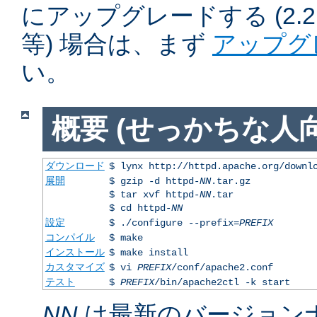
にアップグレードする (2.2.50
等) 場合は、まず
アップグ
い。
概要 (せっかちな人向
ダウンロード
$ lynx http://httpd.apache.org/downl
展開
$ gzip -d httpd-
NN
.tar.gz
$ tar xvf httpd-
NN
.tar
$ cd httpd-
NN
設定
$ ./configure --prefix=
PREFIX
コンパイル
$ make
インストール
$ make install
カスタマイズ
$ vi
PREFIX
/conf/apache2.conf
テスト
$
PREFIX
/bin/apache2ctl -k start
NN
は最新のバージョン