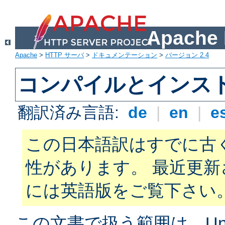
Apach
Apache
>
HTTP サーバ
>
ドキュメンテーション
>
バージョン 2.4
コンパイルとインス
翻訳済み言語:
de
|
en
|
e
この日本語訳はすでに古
性があります。 最近更
には英語版をご覧下さい
この文書で扱う範囲は、Unix