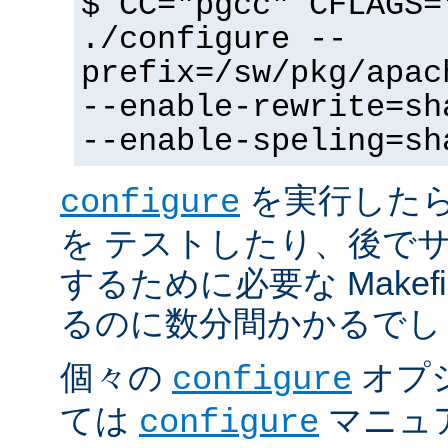
$ CC="pgcc" CFLAGS=
./configure --
prefix=/sw/pkg/apac
--enable-rewrite=sh
--enable-speling=sh
を実行した
configure
を テストしたり、後で
するために必要な Makef
るのに数分間かかるでし
個々の
オプ
configure
ては
マニュ
configure