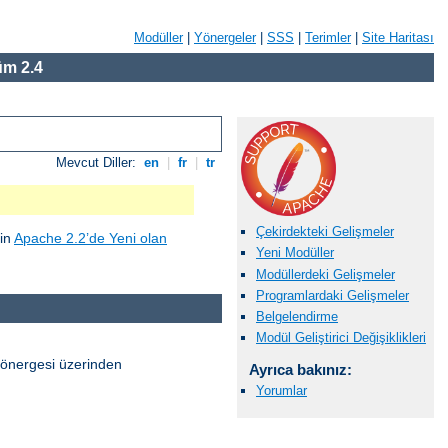
Modüller
|
Yönergeler
|
SSS
|
Terimler
|
Site Haritası
m 2.4
Mevcut Diller:
en
|
fr
|
tr
Çekirdekteki Gelişmeler
çin
Apache 2.2’de Yeni olan
Yeni Modüller
Modüllerdeki Gelişmeler
Programlardaki Gelişmeler
Belgelendirme
Modül Geliştirici Değişiklikleri
önergesi üzerinden
Ayrıca bakınız:
Yorumlar