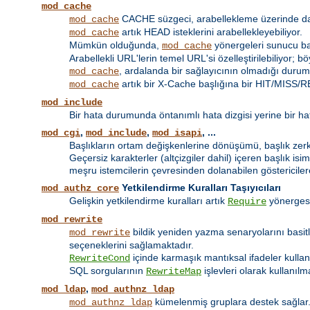
mod_cache
CACHE süzgeci, arabellekleme üzerinde daha 
mod_cache
artık HEAD isteklerini arabellekleyebiliyor.
mod_cache
Mümkün olduğunda,
yönergeleri sunucu bazı
mod_cache
Arabellekli URL'lerin temel URL'si özelleştirilebiliyor; 
, ardalanda bir sağlayıcının olmadığı durumd
mod_cache
artık bir X-Cache başlığına bir HIT/MISS/RE
mod_cache
mod_include
Bir hata durumunda öntanımlı hata dizgisi yerine bir hat
,
,
, ...
mod_cgi
mod_include
mod_isapi
Başlıkların ortam değişkenlerine dönüşümü, başlık zerki 
Geçersiz karakterler (altçizgiler dahil) içeren başlık isim
meşru istemcilerin çevresinden dolanabilen göstericilere
Yetkilendirme Kuralları Taşıyıcıları
mod_authz_core
Gelişkin yetkilendirme kuralları artık
yönerges
Require
mod_rewrite
bildik yeniden yazma senaryolarını basit
mod_rewrite
seçeneklerini sağlamaktadır.
içinde karmaşık mantıksal ifadeler kulla
RewriteCond
SQL sorgularının
işlevleri olarak kullanılm
RewriteMap
,
mod_ldap
mod_authnz_ldap
kümelenmiş gruplara destek sağlar
mod_authnz_ldap