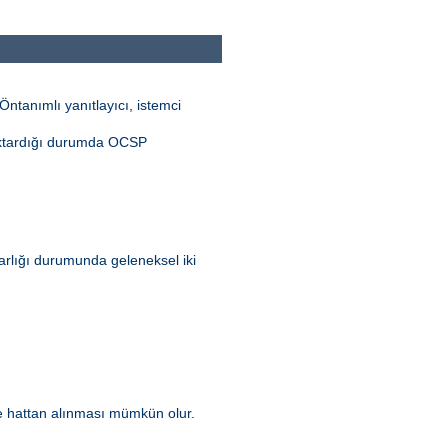
ntanımlı yanıtlayıcı, istemci
aktardığı durumda OCSP
 varlığı durumunda geleneksel iki
kle hattan alınması mümkün olur.