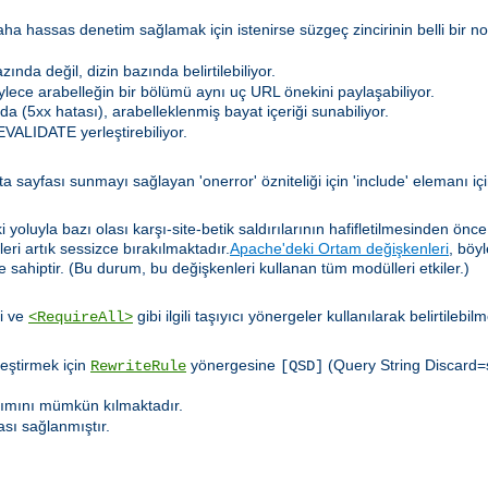
hassas denetim sağlamak için istenirse süzgeç zincirinin belli bir nokt
nda değil, dizin bazında belirtilebiliyor.
böylece arabelleğin bir bölümü aynı uç URL önekini paylaşabiliyor.
a (5xx hatası), arabelleklenmiş bayat içeriği sunabiliyor.
VALIDATE yerleştirebiliyor.
a sayfası sunmayı sağlayan 'onerror' özniteliği için 'include' elemanı iç
yoluyla bazı olası karşı-site-betik saldırılarının hafifletilmesinden önc
leri artık sessizce bırakılmaktadır.
Apache'deki Ortam değişkenleri
, böy
 sahiptir. (Bu durum, bu değişkenleri kullanan tüm modülleri etkiler.)
i ve
gibi ilgili taşıyıcı yönergeler kullanılarak belirtilebil
<RequireAll>
leştirmek için
yönergesine
(Query String Discard=s
RewriteRule
[QSD]
nımını mümkün kılmaktadır.
ası sağlanmıştır.
.