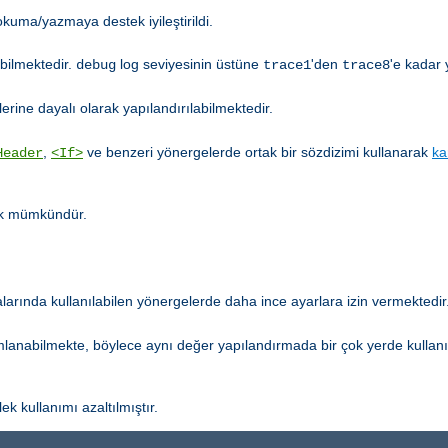
kuma/yazmaya destek iyileştirildi.
abilmektedir.
log seviyesinin üstüne
'den
'e kadar 
debug
trace1
trace8
erine dayalı olarak yapılandırılabilmektedir.
,
ve benzeri yönergelerde ortak bir sözdizimi kullanarak
ka
Header
<If>
tık mümkündür.
arında kullanılabilen yönergelerde daha ince ayarlara izin vermektedir
mlanabilmekte, böylece aynı değer yapılandırmada bir çok yerde kullan
ek kullanımı azaltılmıştır.