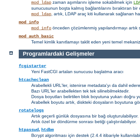
zaman aşımlarını işleme sokabilmek için
mod_ldap
LD
sunucusunun boşta kalmış bağlantılarını bıraktıran bir 
, artık, LDAP araç kiti kullanarak sağlanan h
mod_ldap
mod_info
önceden çözümlenmiş yapılandırmayı artık su
mod_info
mod_auth_basic
Temel kimlik kanıtlamayı taklit eden yeni temel mekanizm
Programlardaki Gelişmeler
fcgistarter
Yeni FastCGI artalan sunucusu başlatma aracı
htcacheclean
Arabellekli URL'ler, istenirse metadata'yı da dahil edere
Bazı URL'ler arabellekten tek tek silinebilmektedir.
Dosya boyutları belirtilen blok boyutuna yukarı doğru y
Arabellek boyutu artık, diskteki dosyaların boyutuna gö
rotatelogs
Artık geçerli günlük dosyasına bir bağ oluşturulabiliyor.
Artık özel bir döndürme sonrası betiği çalıştırılabiliyor.
,
htpasswd
htdbm
Bcrypt algoritması için destek (2.4.4 itibariyle kullanılab