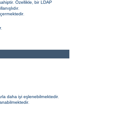
ahiptir. Özellikle, bir LDAP
anışlıdır.
içermektedir.
r.
rla daha iyi eşlenebilmektedir.
anabilmektedir.