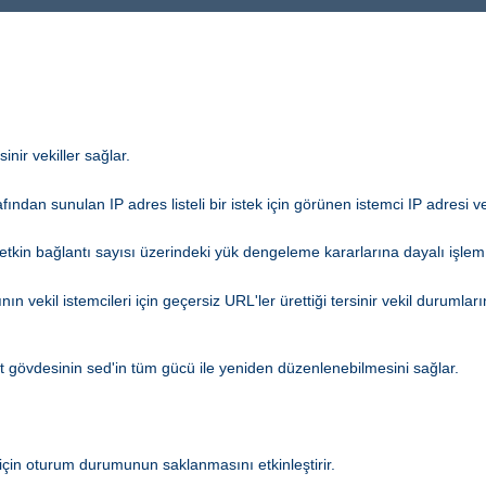
nir vekiller sağlar.
afından sunulan IP adres listeli bir istek için görünen istemci IP adresi ve
kin bağlantı sayısı üzerindeki yük dengeleme kararlarına dayalı işlem
ın vekil istemcileri için geçersiz URL'ler ürettiği tersinir vekil durumla
ıt gövdesinin sed'in tüm gücü ile yeniden düzenlenebilmesini sağlar.
için oturum durumunun saklanmasını etkinleştirir.