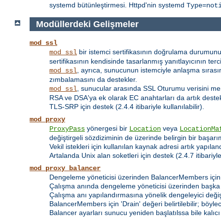
systemd bütünleştirmesi. Httpd'nin systemd
Type=not
Modüllerdeki Gelişmeler
mod_ssl
bir istemci sertifikasının doğrulama durumunu
mod_ssl
sertifikasının kendisinde tasarlanmış yanıtlayıcının terci
, ayrıca, sunucunun istemciyle anlaşma sıra
mod_ssl
zımbalamasını da destekler.
, sunucular arasında SSL Oturumu verisini me
mod_ssl
RSA ve DSA'ya ek olarak EC anahtarları da artık deste
TLS-SRP için destek (2.4.4 itibariyle kullanılabilir).
mod_proxy
yönergesi bir
veya
ProxyPass
Location
LocationMa
değiştirgeli sözdiziminin de üzerinde belirgin bir başarım
Vekil istekleri için kullanılan kaynak adresi artık yapılan
Artalanda Unix alan soketleri için destek (2.4.7 itibariyle 
mod_proxy_balancer
Dengeleme yöneticisi üzerinden BalancerMembers için 
Çalışma anında dengeleme yöneticisi üzerinden başka
Çalışma anı yapılandırmasına yönelik dengeleyici değişt
BalancerMembers için 'Drain' değeri belirtilebilir; böy
Balancer ayarları sunucu yeniden başlatılssa bile kalıcı o