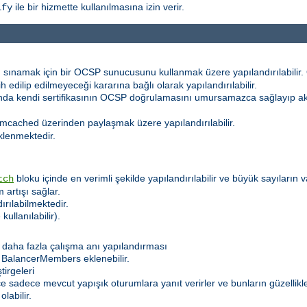
ile bir hizmette kullanılmasına izin verir.
ify
 sınamak için bir OCSP sunucusunu kullanmak üzere yapılandırılabilir. Ö
h edilip edilmeyeceği kararına bağlı olarak yapılandırılabilir.
sında kendi sertifikasının OCSP doğrulamasını umursamazca sağlayıp 
mcached üzerinden paylaşmak üzere yapılandırılabilir.
klenmektedir.
bloku içinde en verimli şekilde yapılandırılabilir ve büyük sayıların
tch
 artışı sağlar.
dırılabilmektedir.
kullanılabilir).
daha fazla çalışma anı yapılandırması
 BalancerMembers eklenebilir.
irgeleri
lece sadece mevcut yapışık oturumlara yanıt verirler ve bunların güzelli
labilir.