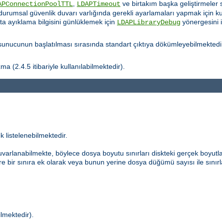
,
ve birtakım başka geliştirmeler s
APConnectionPoolTTL
LDAPTimeout
durumsal güvenlik duvarı varlığında gerekli ayarlamaları yapmak için kull
ata ayıklama bilgisini günlüklemek için
yönergesini 
LDAPLibraryDebug
nucunun başlatılması sırasında standart çıktıya dökümleyebilmektedi
a (2.4.5 itibariyle kullanılabilmektedir).
k listelenebilmektedir.
uvarlanabilmekte, böylece dosya boyutu sınırları diskteki gerçek boyutla
re bir sınıra ek olarak veya bunun yerine dosya düğümü sayısı ile sınırl
ilmektedir).