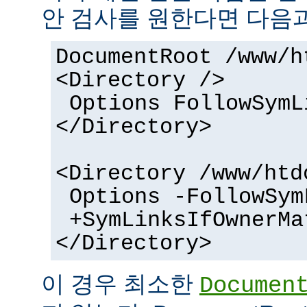
안 검사를 원한다면 다음과
DocumentRoot /www/h
<Directory />
Options FollowSymL
</Directory>
<Directory /www/htd
Options -FollowSym
+SymLinksIfOwnerMa
</Directory>
이 경우 최소한
Documen