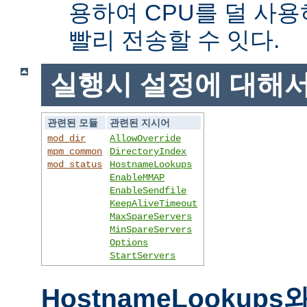
용하여 CPU를 덜 사용
빨리 전송할 수 잇다.
실행시 설정에 대해
관련된 모듈
관련된 지시어
mod_dir
AllowOverride
mpm_common
DirectoryIndex
mod_status
HostnameLookups
EnableMMAP
EnableSendfile
KeepAliveTimeout
MaxSpareServers
MinSpareServers
Options
StartServers
HostnameLookups